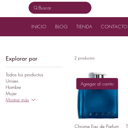
Buscar
INICIO
BLOG
TIENDA
CONTACTO
Explorar por
2 productos
Todos los productos
Unisex
Agregar al carrito
Hombre
Mujer
Mostrar más
Chrome Eau de Parfum