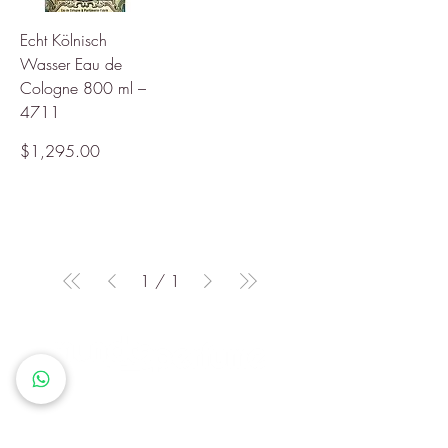
Echt Kölnisch
Wasser Eau de
Cologne 800 ml –
4711
Precio
$1,295.00
1
/
1
Queremos que cada cliente
sienta que en Mundo Perfume
encuentra más que un producto: