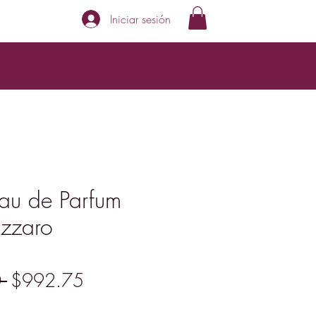
Iniciar sesión
au de Parfum
Azzaro
Precio
Precio
 
$992.75
de