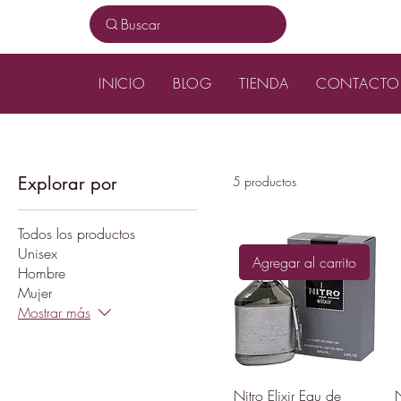
Buscar
INICIO
BLOG
TIENDA
CONTACTO
Explorar por
5 productos
Todos los productos
Unisex
Agregar al carrito
Hombre
Mujer
Mostrar más
Nitro Elixir Eau de