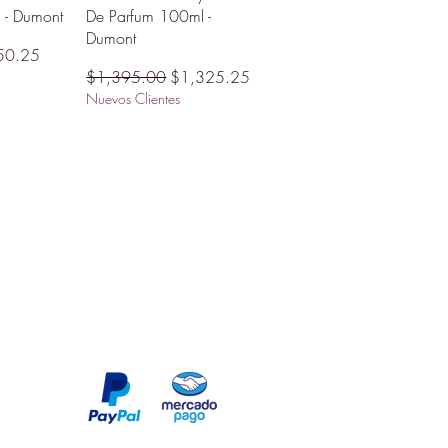
 - Dumont
De Parfum 100ml -
Dumont
cio de oferta
50.25
Precio
Precio de oferta
$1,395.00
$1,325.25
Nuevos Clientes