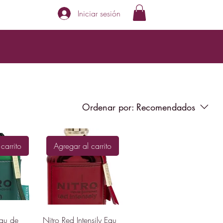
Iniciar sesión
Ordenar por:
Recomendados
carrito
Agregar al carrito
Eau de
Nitro Red Intensily Eau