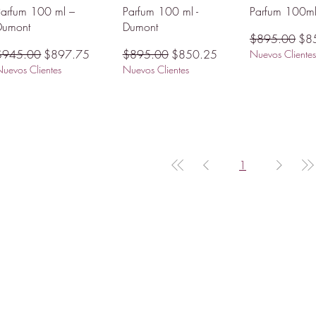
Parfum 100 ml –
Parfum 100 ml -
Parfum 100ml
Dumont
Dumont
a
Precio
Pre
$895.00
$8
recio
Precio de oferta
Precio
Precio de oferta
$945.00
$897.75
$895.00
$850.25
Nuevos Clientes
uevos Clientes
Nuevos Clientes
1
Mi Cuenta
Preguntas Frecuentes
Mis Favoritos
Política de Privacidad
Contacto
Envíos y Devoluciones