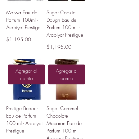
Marwa Eau de
Sugar Cookie
Parfum 100ml -
Dough Eau de
Arabiyat Prestige
Parfum 100 ml -
Arabiyat Prestigue
Precio
$1,195.00
Precio
$1,195.00
Agregar al
Agregar al
carrito
carrito
Prestige Bedour
Sugar Caramel
Eau de Parfum
Chocolate
100 ml - Arabiyat
Macaron Eau de
Prestigue
Parfum 100 ml -
Arabiyat Prestigue