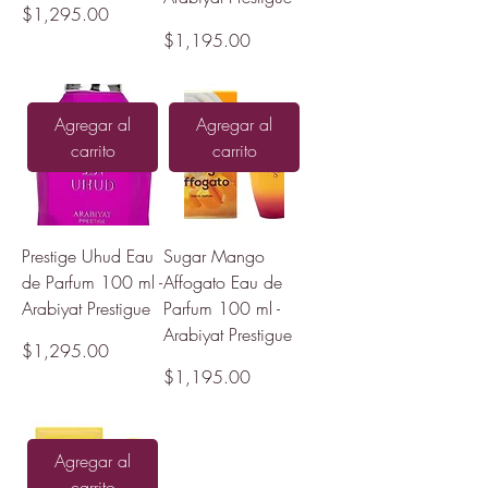
Precio
$1,295.00
Precio
$1,195.00
Agregar al
Agregar al
carrito
carrito
Prestige Uhud Eau
Sugar Mango
de Parfum 100 ml -
Affogato Eau de
Arabiyat Prestigue
Parfum 100 ml -
Arabiyat Prestigue
Precio
$1,295.00
Precio
$1,195.00
Agregar al
carrito