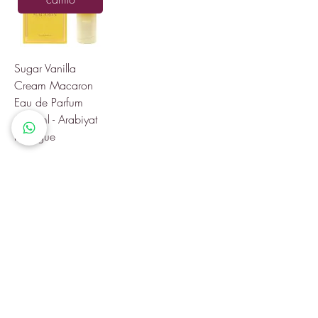
Sugar Vanilla
Cream Macaron
Eau de Parfum
100 ml - Arabiyat
Prestigue
Precio
$1,195.00
1
/
1