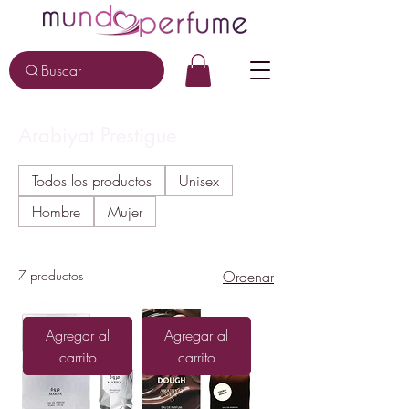
Buscar
Arabiyat Prestigue
Todos los productos
Unisex
Hombre
Mujer
7 productos
Ordenar
Agregar al
Agregar al
carrito
carrito