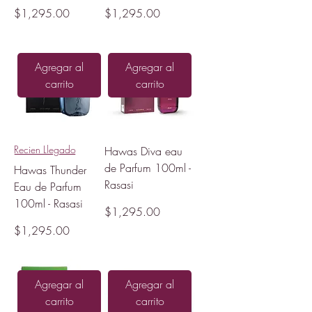
Precio
Precio
$1,295.00
$1,295.00
Agregar al
Agregar al
carrito
carrito
Recien Llegado
Hawas Diva eau
de Parfum 100ml -
Hawas Thunder
Rasasi
Eau de Parfum
100ml - Rasasi
Precio
$1,295.00
Precio
$1,295.00
Agregar al
Agregar al
carrito
carrito