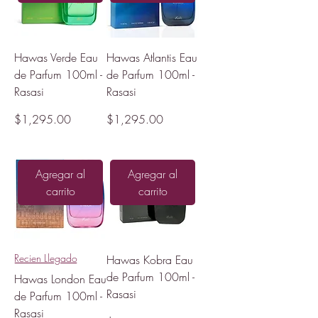
Hawas Verde Eau
Hawas Atlantis Eau
de Parfum 100ml -
de Parfum 100ml -
Rasasi
Rasasi
Precio
Precio
$1,295.00
$1,295.00
Agregar al
Agregar al
carrito
carrito
Recien Llegado
Hawas Kobra Eau
de Parfum 100ml -
Hawas London Eau
Rasasi
de Parfum 100ml -
Rasasi