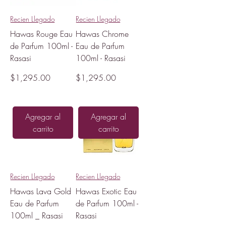
Recien Llegado
Recien Llegado
Hawas Rouge Eau
Hawas Chrome
de Parfum 100ml -
Eau de Parfum
Rasasi
100ml - Rasasi
Precio
Precio
$1,295.00
$1,295.00
Agregar al
Agregar al
carrito
carrito
Recien Llegado
Recien Llegado
Hawas Lava Gold
Hawas Exotic Eau
Eau de Parfum
de Parfum 100ml -
100ml _ Rasasi
Rasasi