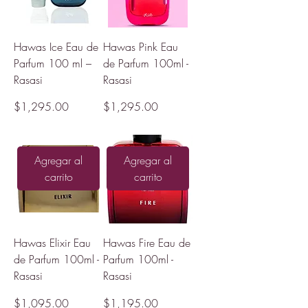
Hawas Ice Eau de
Hawas Pink Eau
Parfum 100 ml –
de Parfum 100ml -
Rasasi
Rasasi
Precio
Precio
$1,295.00
$1,295.00
Agregar al
Agregar al
carrito
carrito
Hawas Elixir Eau
Hawas Fire Eau de
de Parfum 100ml -
Parfum 100ml -
Rasasi
Rasasi
Precio
Precio
$1,095.00
$1,195.00