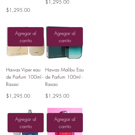
Precio
$1,295.00
Precio
$1,295.00
Agregar al
Agregar al
carrito
carrito
Hawas Viper eau
Hawas Malibu Eau
de Parfum 100ml -
de Parfum 100ml -
Rasasi
Rasasi
Precio
Precio
$1,295.00
$1,295.00
Agregar al
Agregar al
carrito
carrito