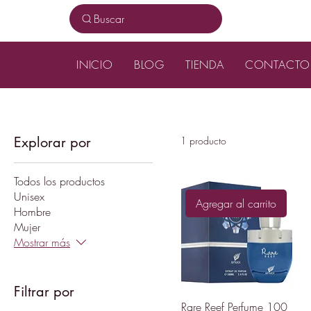
Buscar
INICIO
BLOG
TIENDA
CONTACTO
Explorar por
1 producto
Todos los productos
Unisex
Agregar al carrito
Hombre
Mujer
Mostrar más
Filtrar por
Rare Reef Perfume 100