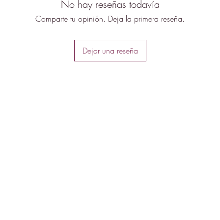
y revitalizante. En 
No hay reseñas todavía
de violeta, la rosa 
Comparte tu opinión. Deja la primera reseña.
floral y luminosidad
dátiles, ambreta y
calidez, suavidad y
Dejar una reseña
duración superior a
moderada, Rare Ree
ocasión, proyectand
Ideal para quienes 
frescura marina, ac
elegante que acom
distinción.