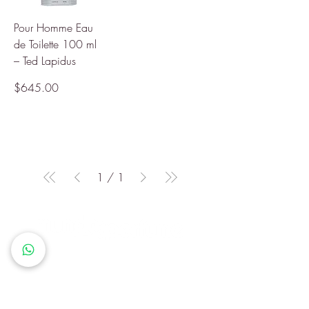
Pour Homme Eau
de Toilette 100 ml
– Ted Lapidus
Precio
$645.00
1
/
1
Queremos que cada cliente
sienta que en Mundo Perfume
encuentra más que un producto:
descubre una identidad, un