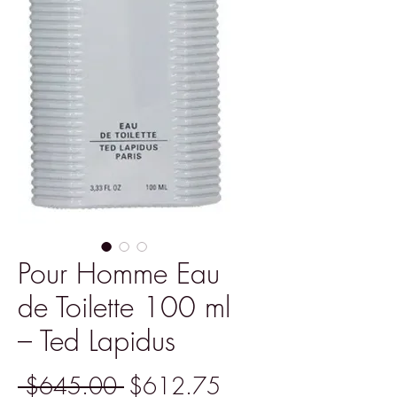
Pour Homme Eau
de Toilette 100 ml
– Ted Lapidus
Precio
Precio
 $645.00 
$612.75