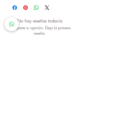
esta fragancia es Martin Gras.
No hay reseñas todavía
Comparte tu opinión. Deja la primera
reseña.
Dejar una reseña
Queremos que cada cliente
sienta que en Mundo Perfume
encuentra más que un producto:
descubre una identidad, un
momento y un estilo de vida.