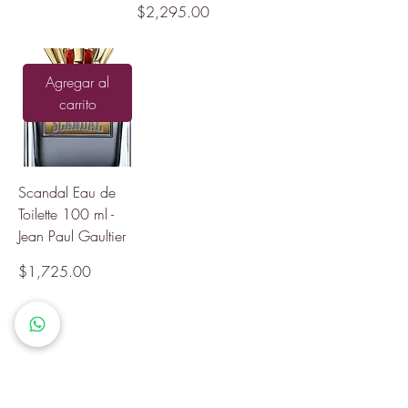
Precio
$2,295.00
Agregar al
carrito
Scandal Eau de
Toilette 100 ml -
Jean Paul Gaultier
Precio
$1,725.00
1
/
1