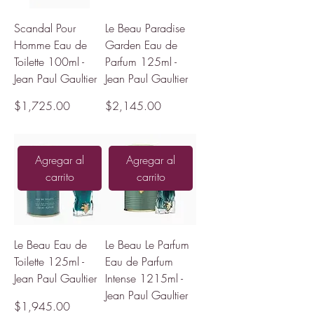
Scandal Pour
Le Beau Paradise
Homme Eau de
Garden Eau de
Toilette 100ml -
Parfum 125ml -
Jean Paul Gaultier
Jean Paul Gaultier
Precio
Precio
$1,725.00
$2,145.00
Agregar al
Agregar al
carrito
carrito
Le Beau Eau de
Le Beau Le Parfum
Toilette 125ml -
Eau de Parfum
Jean Paul Gaultier
Intense 1215ml -
Jean Paul Gaultier
Precio
$1,945.00