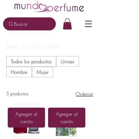
Buscar
Jean Paul Gaultier
Todos los productos
Unisex
Hombre
Mujer
5 productos
Ordenar
Agregar al
Agregar al
carrito
carrito