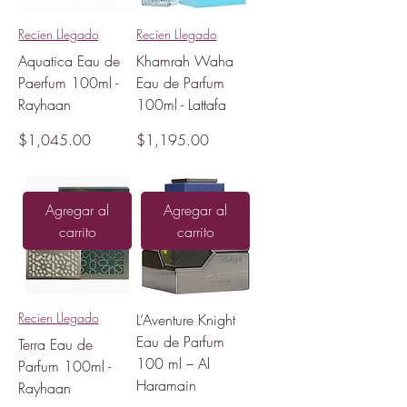
Recien Llegado
Recien Llegado
Aquatica Eau de
Khamrah Waha
Paerfum 100ml -
Eau de Parfum
Rayhaan
100ml - Lattafa
Precio
Precio
$1,045.00
$1,195.00
Agregar al
Agregar al
carrito
carrito
Recien Llegado
L’Aventure Knight
Eau de Parfum
Terra Eau de
100 ml – Al
Parfum 100ml -
Haramain
Rayhaan