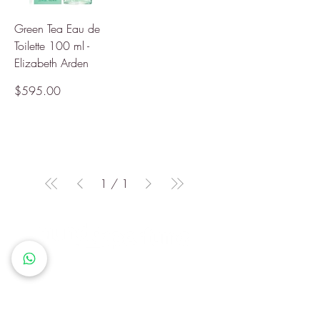
Green Tea Eau de
Toilette 100 ml -
Elizabeth Arden
Precio
$595.00
1
/
1
Queremos que cada cliente
sienta que en Mundo Perfume
encuentra más que un producto:
descubre una identidad, un