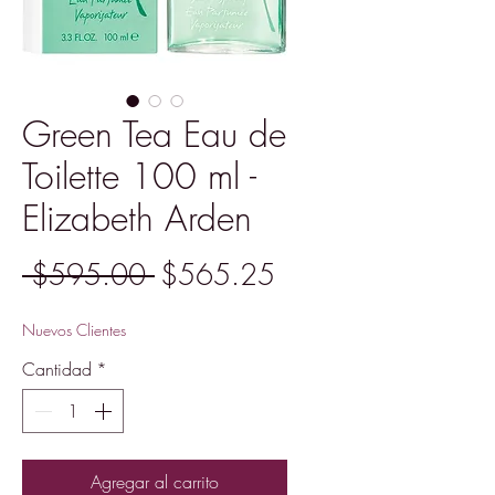
Green Tea Eau de
Toilette 100 ml -
Elizabeth Arden
Precio
Precio
 $595.00 
$565.25
de
Nuevos Clientes
oferta
Cantidad
*
Agregar al carrito