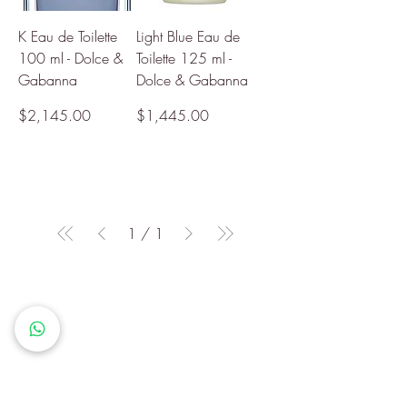
K Eau de Toilette
Light Blue Eau de
100 ml - Dolce &
Toilette 125 ml -
Gabanna
Dolce & Gabanna
Precio
Precio
$2,145.00
$1,445.00
1
/
1
Queremos que cada cliente
sienta que en Mundo Perfume
encuentra más que un producto:
descubre una identidad, un