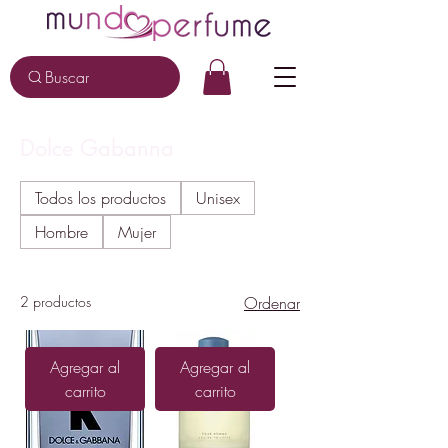
Buscar
Dolce Gabanna
Todos los productos
Unisex
Hombre
Mujer
2 productos
Ordenar
Agregar al
Agregar al
carrito
carrito