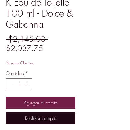
K Eau de Toilette
100 ml - Dolce &
Gabanna
Precio
 $2,145.00 
Precio
$2,037.75
de
Nuevos Clientes
oferta
Cantidad
*
Agregar al carrito
Realizar compra