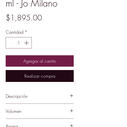
ml - Jo Milano
Precio
$1,895.00
Cantidad
*
Agregar al carrito
Realizar compra
Descripción
Descubre el universo olfativo del
Volumen
Perfume Jo Milano Aries Eau De
Parfum 100ml, una fragancia que
100 mL
Aroma