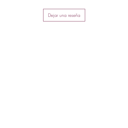
una elección perfec
dejar una impresión
Dejar una reseña
durante el día o en 