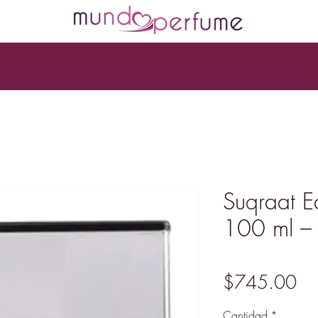
Suqraat E
100 ml – 
Pr
$745.00
Cantidad
*