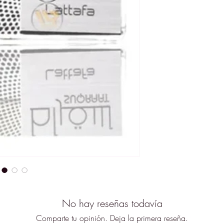
que emana de esta 
spray y un volumen
perfume ideal para
sí mismo. Su aroma 
frescura y vitalidad,
durante el día como
es una elección per
desean dejar una im
La línea Lattafa se 
excelencia en la cr
como parte de esta 
más altos de la indu
fórmula de Eau de 
duración y una proy
fragancia. En resum
perfume masculino 
frescura, calidez y
No hay reseñas todavía
cítrico y su formato
hombre moderno y s
Comparte tu opinión. Deja la primera reseña.