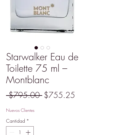
Starwalker Eau de
Toilette 75 ml –
Montblanc
Precio
Precio
 $795.00 
$755.25
de
Nuevos Clientes
oferta
Cantidad
*