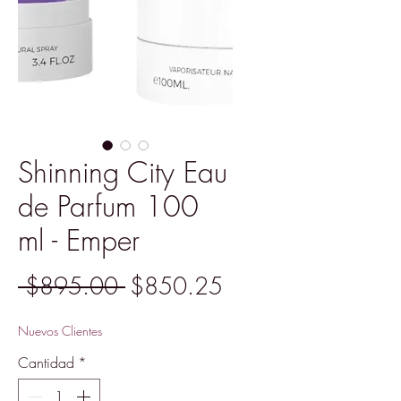
Shinning City Eau
de Parfum 100
ml - Emper
Precio
Precio
 $895.00 
$850.25
de
Nuevos Clientes
oferta
Cantidad
*