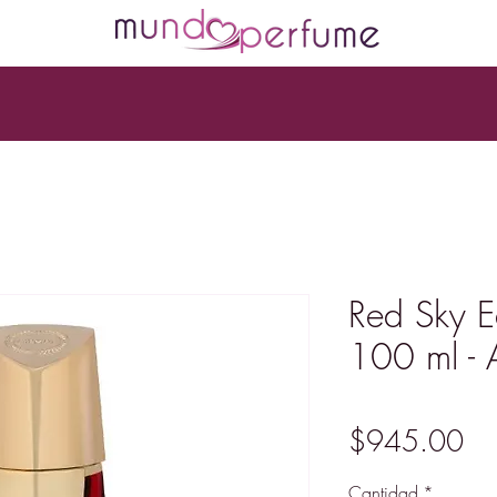
Red Sky E
100 ml - 
Pr
$945.00
Cantidad
*