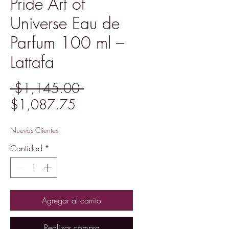
Pride Art of
Universe Eau de
Parfum 100 ml –
Lattafa
Precio
 $1,145.00 
Precio
$1,087.75
de
Nuevos Clientes
oferta
Cantidad
*
Agregar al carrito
Realizar compra