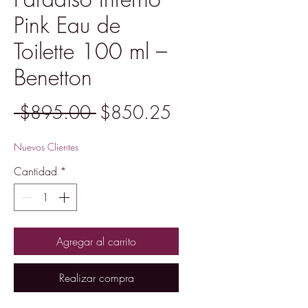
Pink Eau de
Toilette 100 ml –
Benetton
Precio
Precio
 $895.00 
$850.25
de
Nuevos Clientes
oferta
Cantidad
*
Agregar al carrito
Realizar compra