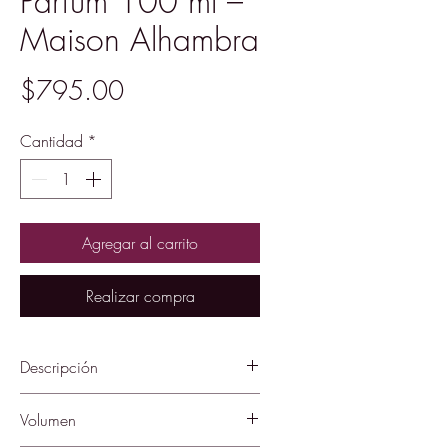
Parfum 100 ml –
Maison Alhambra
Precio
$795.00
Cantidad
*
Agregar al carrito
Realizar compra
Descripción
El perfume Anarch ofrece una
Volumen
fragancia intensa con un alto nivel