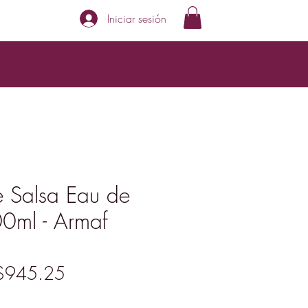
Iniciar sesión
e Salsa Eau de
0ml - Armaf
recio
Precio
$945.25
de