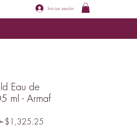
Iniciar sesión
old Eau de
5 ml - Armaf
Precio
Precio
 
$1,325.25
de