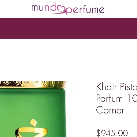
Khair Pis
Parfum 10
Corner
Pr
$945.00