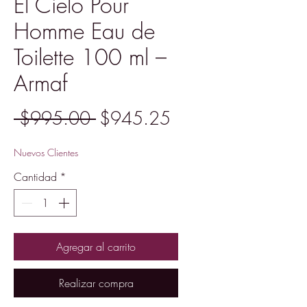
El Cielo Pour
Homme Eau de
Toilette 100 ml –
Armaf
Precio
Precio
 $995.00 
$945.25
de
Nuevos Clientes
oferta
Cantidad
*
Agregar al carrito
Realizar compra