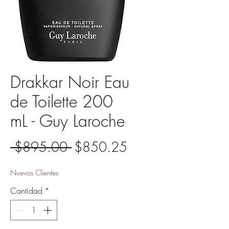
Drakkar Noir Eau
de Toilette 200
mL - Guy Laroche
Precio
Precio
 $895.00 
$850.25
de
Nuevos Clientes
oferta
Cantidad
*