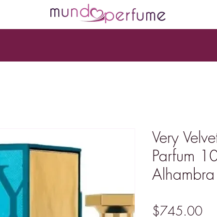
Very Velv
Parfum 1
Alhambra
Pr
$745.00