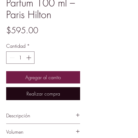
Parfum 100 ml –
Paris Hilton
Precio
$595.00
Cantidad
*
Agregar al carrito
Realizar compra
Descripción
El secreto de los mejores perfumes
Volumen
es la combinación perfecta entre