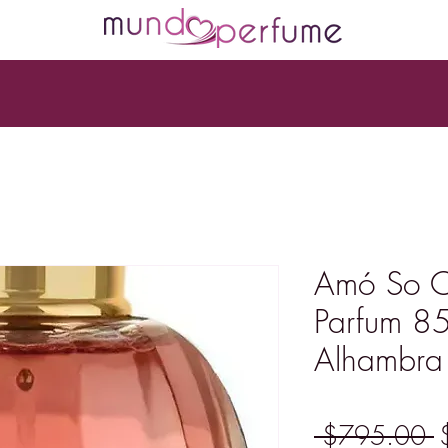
Amó So C
Parfum 85
Alhambra
P
 $795.00 