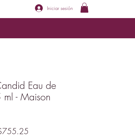
Iniciar sesión
andid Eau de
 ml - Maison
recio
Precio
$755.25