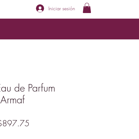
Iniciar sesión
Eau de Parfum
 Armaf
recio
Precio
$897.75
de