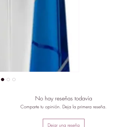
pachulí aportan un t
que el fondo de vai
orquídea, musgo y 
profundidad. Con 
cinco horas, Blue S
ocasión, desde un e
casual. Lanzada en
representa una expr
estilo, ideal para q
que evoque libertad,
momento.
No hay reseñas todavía
Comparte tu opinión. Deja la primera reseña.
Dejar una reseña