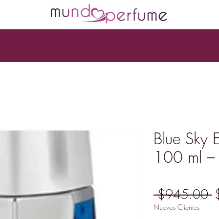
Blue Sky 
100 ml –
P
 $945.00 
Nuevos Clientes