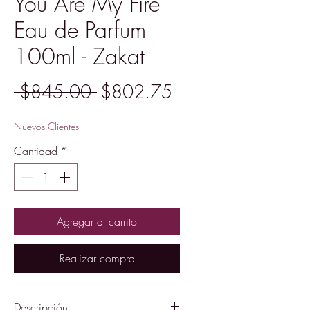
You Are My Fire
Eau de Parfum
100ml - Zakat
Precio
Precio
 $845.00 
$802.75
de
Nuevos Clientes
oferta
Cantidad
*
Agregar al carrito
Realizar compra
Descripción