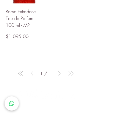
Rome Extradose
Eau de Parfum
100 ml - MP
Precio
$1,095.00
1
/
1
Queremos que cada cliente
sienta que en Mundo Perfume
encuentra más que un producto:
descubre una identidad, un