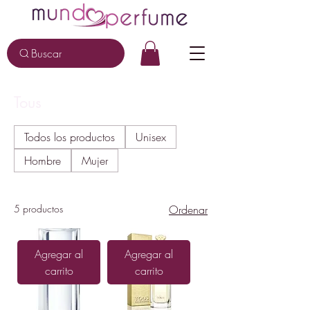
Buscar
Tous
Todos los productos
Unisex
Hombre
Mujer
5 productos
Ordenar
Agregar al
Agregar al
carrito
carrito