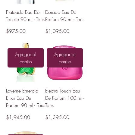
Plateado Eau De
Dorado Eau De
Toilette 90 ml - Tous
Parfum 90 ml - Tous
Precio
Precio
$975.00
$1,095.00
Agregar al
Agregar al
carrito
carrito
Loveme Emerald
Electro Touch Eau
Elixir Eau De
De Parfum 100 ml -
Parfum 90 ml - Tous
Tous
Precio
Precio
$1,945.00
$1,395.00