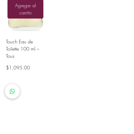
Agregar al
carrito
Touch Eau de
Toilette 100 ml –
Tous
Precio
$1,095.00
1
/
1