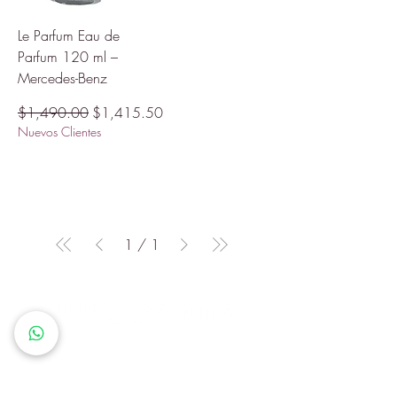
Le Parfum Eau de
Parfum 120 ml –
Mercedes-Benz
Precio
Precio de oferta
$1,490.00
$1,415.50
Nuevos Clientes
1
/
1
Queremos que cada cliente
sienta que en Mundo Perfume
encuentra más que un producto:
descubre una identidad, un