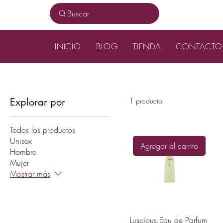
Buscar
INICIO
BLOG
TIENDA
CONTACTO
Explorar por
1 producto
Todos los productos
Unisex
Agregar al carrito
Hombre
Mujer
Mostrar más
Luscious Eau de Parfum