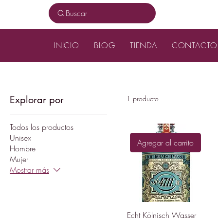
Buscar
INICIO
BLOG
TIENDA
CONTACTO
Explorar por
1 producto
Todos los productos
Unisex
Agregar al carrito
Hombre
Mujer
Mostrar más
Echt Kölnisch Wasser