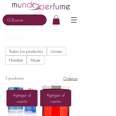
Buscar
Dunhill
Todos los productos
Unisex
Hombre
Mujer
2 productos
Ordenar
Agregar al
Agregar al
carrito
carrito