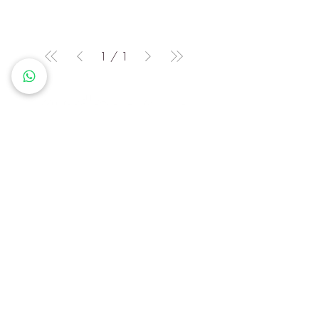
1
/
1
Queremos que cada cliente
sienta que en Mundo Perfume
encuentra más que un producto:
descubre una identidad, un
momento y un estilo de vida.
Mi Cuenta
Preguntas Frecuentes
Mis Favoritos
Política de Privacidad
Contacto
Envíos y Devoluciones