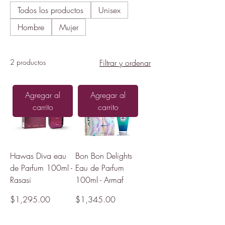
Todos los productos
Unisex
Hombre
Mujer
2 productos
Filtrar y ordenar
Agregar al
Agregar al
carrito
carrito
Hawas Diva eau
Bon Bon Delights
de Parfum 100ml -
Eau de Parfum
Rasasi
100ml - Armaf
Precio
Precio
$1,295.00
$1,345.00