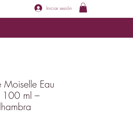
Iniciar sesión
e Moiselle Eau
 100 ml –
lhambra
ecio